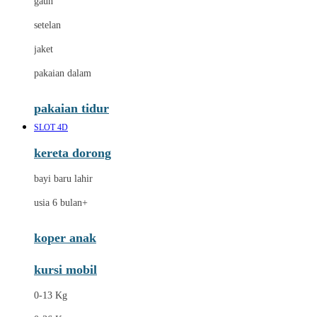
gaun
setelan
jaket
pakaian dalam
pakaian tidur
SLOT 4D
kereta dorong
bayi baru lahir
usia 6 bulan+
koper anak
kursi mobil
0-13 Kg