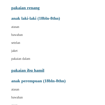
pakaian renang
anak laki-laki (18bln-8thn)
atasan
bawahan
setelan
jaket
pakaian dalam
pakaian ibu hamil
anak perempuan (18bln-8thn)
atasan
bawahan