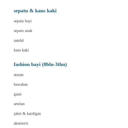
sepatu & kaus kaki
sepatu bayi
sepatu anak
sandal
kaus kaki
fashion bayi (0bln-3thn)
atasan
bawahan
gaun
setelan
jaket & kardigan
aksesoris