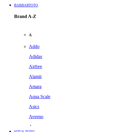
BARBARTOTO
Brand A-Z
A
Addo
Adidas
Airfree
Alamii
Amara
Aqua Scale
Asics
Aveeno
Awan
SITUS TOTO