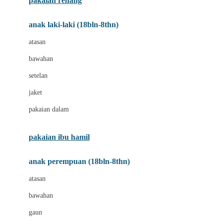
pakaian renang
Bumkins
anak laki-laki (18bln-8thn)
C
atasan
Cetaphil
bawahan
Chicco
setelan
Childlife
jaket
Clevamama
pakaian dalam
Cocolatte
Cottonseeds
pakaian ibu hamil
Cozy N Safe
anak perempuan (18bln-8thn)
Crane
atasan
Cybex
bawahan
D
gaun