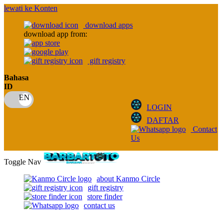
lewati ke Konten
download apps
download app from:
gift registry
Bahasa
ID
LOGIN
DAFTAR
Contact
Us
Toggle Nav
about Kanmo Circle
gift registry
store finder
contact us