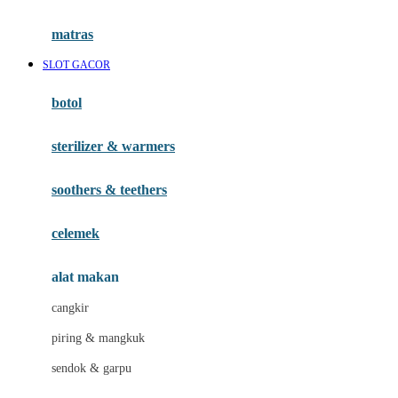
Happy Tummy
Hauck
matras
Havaianas
SLOT GACOR
Hegen
botol
Hot Wheels
sterilizer & warmers
Hybrid
soothers & teethers
I
Inlacta DHA
celemek
Interlac
alat makan
Ivenet
cangkir
J
piring & mangkuk
Jack N Jill
sendok & garpu
Joie