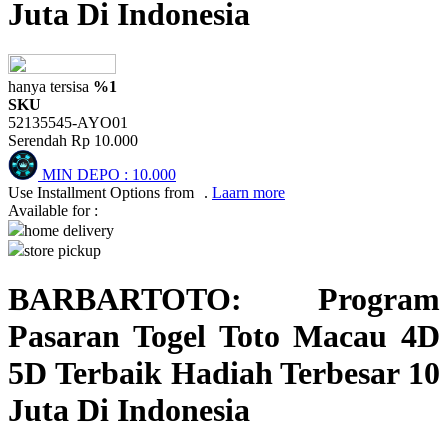
Squishmallows
Juta Di Indonesia
Starbooks
Stick-O
hanya tersisa
%1
Stokke
SKU
52135545-AYO01
Sudocrem
Serendah
Rp 10.000
Sumimo
MIN DEPO :
10.000
Use Installment Options from
.
Laarn more
Sunnylife
Available for :
home delivery
Sun-Staches
store pickup
Swimava
BARBARTOTO: Program
T
Pasaran Togel Toto Macau 4D
Tommee Tippee
5D Terbaik Hadiah Terbesar 10
Trunki
Juta Di Indonesia
Tutti Bambini