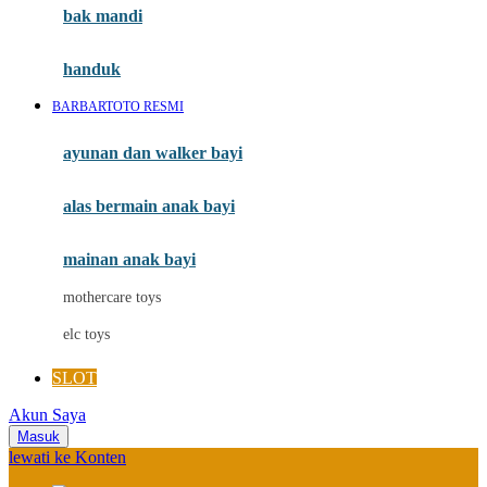
Moby
bak mandi
Momami
handuk
Mothercare
BARBARTOTO RESMI
Mustela
ayunan dan walker bayi
My Buddy Tag
My K
alas bermain anak bayi
N
mainan anak bayi
Naif
mothercare toys
Nike
elc toys
Nordic Natural
SLOT
Nuby
Akun Saya
Nuna
Masuk
lewati ke Konten
O