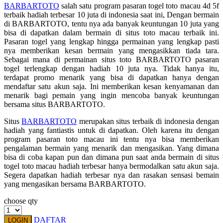
Twistshake
BARBARTOTO
salah satu program pasaran togel toto macau 4d 5f
terbaik hadiah terbesar 10 juta di indonesia saat ini, Dengan bermain
TY Toys
di BARBARTOTO, tentu nya ada banyak keuntungan 10 juta yang
bisa di dapatkan dalam bermain di situs toto macau terbaik ini.
Pasaran togel yang lengkap hingga permainan yang lengkap pasti
U
nya memberikan kesan bermain yang mengasikkan tiada tara.
Sebagai mana di permainan situs toto BARBARTOTO pasaran
togel terlengkap dengan hadiah 10 juta nya. Tidak hanya itu,
terdapat promo menarik yang bisa di dapatkan hanya dengan
V
mendaftar satu akun saja. Ini memberikan kesan kenyamanan dan
menarik bagi pemain yang ingin mencoba banyak keuntungan
Veja
bersama situs BARBARTOTO.
Vitaflow
Situs
BARBARTOTO
merupakan situs terbaik di indonesia dengan
hadiah yang fantiastis untuk di dapatkan. Oleh karena itu dengan
Vtech
program pasaran toto macau ini tentu nya bisa memberikan
pengalaman bermain yang menarik dan mengasikan. Yang dimana
W
bisa di coba kapan pun dan dimana pun saat anda bermain di situs
togel toto macau hadiah terbesar hanya bermodalkan satu akun saja.
Waterland
Segera dapatkan hadiah terbesar nya dan rasakan sensasi bemain
yang mengasikan bersama BARBARTOTO.
Wellness
choose qty
X
DAFTAR
LOGIN