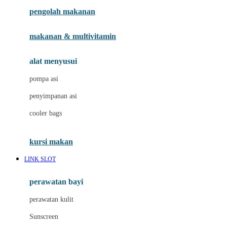
pengolah makanan
Joolz
Jujube
makanan & multivitamin
K
alat menyusui
Kiddycuts
pompa asi
Kumon
penyimpanan asi
L
cooler bags
Leapfrog
kursi makan
Leclerc
LINK SLOT
Lee Vierra
Lillebaby
perawatan bayi
Little Bird Told Me
perawatan kulit
Little Miss Janis
Sunscreen