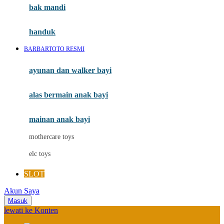
Moby
bak mandi
Momami
handuk
Mothercare
BARBARTOTO RESMI
Mustela
ayunan dan walker bayi
My Buddy Tag
My K
alas bermain anak bayi
N
mainan anak bayi
Naif
mothercare toys
Nike
elc toys
Nordic Natural
SLOT
Nuby
Akun Saya
Nuna
Masuk
lewati ke Konten
O