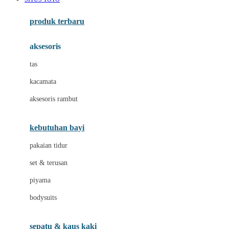
Azetabio
produk terbaru
B
aksesoris
Baabaasheepz
tas
Babiators
kacamata
Baby Dove
aksesoris rambut
Baby Jogger
Baby Rovega
kebutuhan bayi
Babybee
pakaian tidur
Banana Boat
set & terusan
Banz
piyama
Barbie
bodysuits
Beaba
Beauty Barn
sepatu & kaus kaki