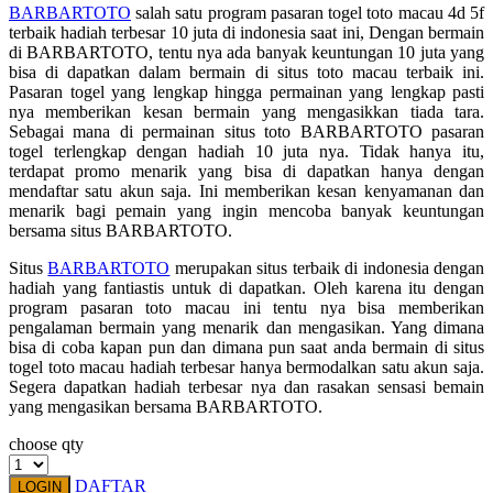
Twistshake
BARBARTOTO
salah satu program pasaran togel toto macau 4d 5f
terbaik hadiah terbesar 10 juta di indonesia saat ini, Dengan bermain
TY Toys
di BARBARTOTO, tentu nya ada banyak keuntungan 10 juta yang
bisa di dapatkan dalam bermain di situs toto macau terbaik ini.
Pasaran togel yang lengkap hingga permainan yang lengkap pasti
U
nya memberikan kesan bermain yang mengasikkan tiada tara.
Sebagai mana di permainan situs toto BARBARTOTO pasaran
togel terlengkap dengan hadiah 10 juta nya. Tidak hanya itu,
terdapat promo menarik yang bisa di dapatkan hanya dengan
V
mendaftar satu akun saja. Ini memberikan kesan kenyamanan dan
menarik bagi pemain yang ingin mencoba banyak keuntungan
Veja
bersama situs BARBARTOTO.
Vitaflow
Situs
BARBARTOTO
merupakan situs terbaik di indonesia dengan
hadiah yang fantiastis untuk di dapatkan. Oleh karena itu dengan
Vtech
program pasaran toto macau ini tentu nya bisa memberikan
pengalaman bermain yang menarik dan mengasikan. Yang dimana
W
bisa di coba kapan pun dan dimana pun saat anda bermain di situs
togel toto macau hadiah terbesar hanya bermodalkan satu akun saja.
Waterland
Segera dapatkan hadiah terbesar nya dan rasakan sensasi bemain
yang mengasikan bersama BARBARTOTO.
Wellness
choose qty
X
DAFTAR
LOGIN