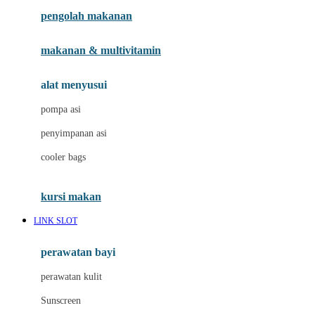
pengolah makanan
Joolz
Jujube
makanan & multivitamin
K
alat menyusui
Kiddycuts
pompa asi
Kumon
penyimpanan asi
L
cooler bags
Leapfrog
kursi makan
Leclerc
LINK SLOT
Lee Vierra
Lillebaby
perawatan bayi
Little Bird Told Me
perawatan kulit
Little Miss Janis
Sunscreen