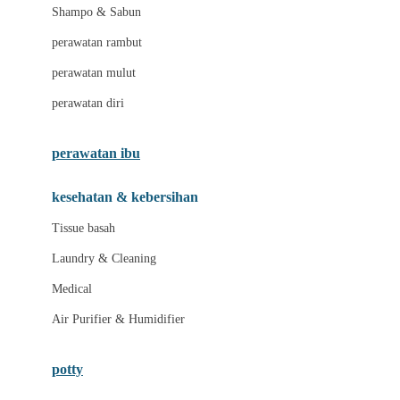
London Taxi
Shampo & Sabun
Love To Dream
perawatan rambut
perawatan mulut
M
perawatan diri
Magformers
Mama's Choice
perawatan ibu
Mamas&Papas
kesehatan & kebersihan
Mamaway
Tissue basah
Maxi Cosi
Laundry & Cleaning
Megabloks
Medical
Micro
Air Purifier & Humidifier
MiDeer
Mimi & Lula
potty
Mini Monkey