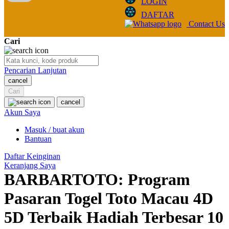
LOGIN
Q
DAFTAR
Contact Us
QV Baby
Cari
R
Real Shades
Pencarian Lanjutan
cancel
Red Castle
Cari
Ribbon Madness
cancel
Akun Saya
S
Masuk / buat akun
Bantuan
Sebamed
Daftar Keinginan
Silver Cross
Keranjang Saya
BARBARTOTO: Program
Simply Idea
Pasaran Togel Toto Macau 4D
Skip Hop
5D Terbaik Hadiah Terbesar 10
Spectra