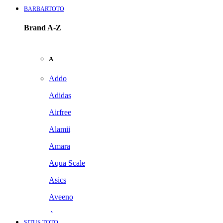
BARBARTOTO
Brand A-Z
A
Addo
Adidas
Airfree
Alamii
Amara
Aqua Scale
Asics
Aveeno
Awan
SITUS TOTO