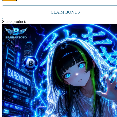
Xootz
CLAIM BONUS
Y
Share product:
Yamatoya
Z
Zaxy
Zoggs
0-9
4Moms
59S