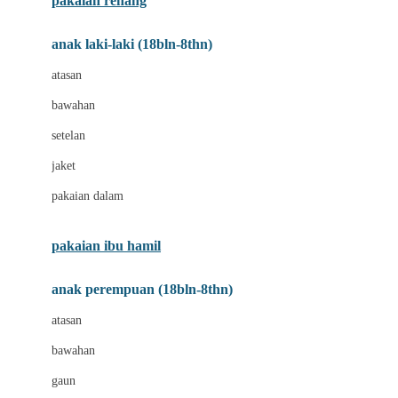
pakaian renang
Bumkins
anak laki-laki (18bln-8thn)
C
atasan
Cetaphil
bawahan
Chicco
setelan
Childlife
jaket
Clevamama
pakaian dalam
Cocolatte
Cottonseeds
pakaian ibu hamil
Cozy N Safe
anak perempuan (18bln-8thn)
Crane
atasan
Cybex
bawahan
D
gaun