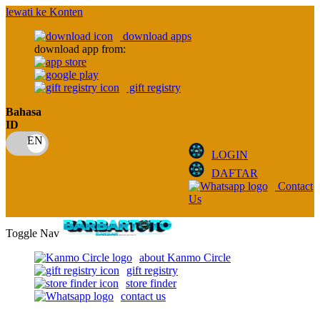
lewati ke Konten
download apps
download app from:
gift registry
Bahasa
ID
LOGIN
DAFTAR
Contact
Us
Toggle Nav
about Kanmo Circle
gift registry
store finder
contact us