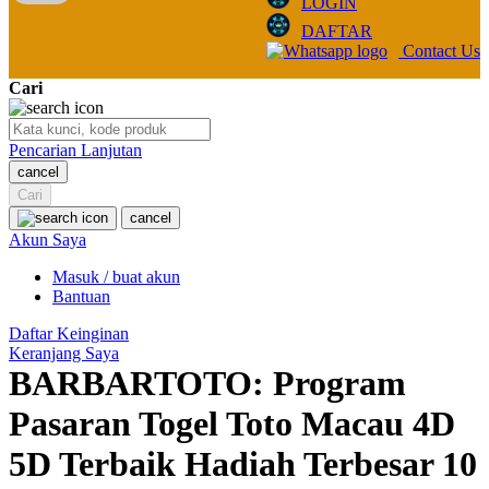
LOGIN
Q
DAFTAR
Contact Us
QV Baby
Cari
R
Real Shades
Pencarian Lanjutan
cancel
Red Castle
Cari
Ribbon Madness
cancel
Akun Saya
S
Masuk / buat akun
Bantuan
Sebamed
Daftar Keinginan
Silver Cross
Keranjang Saya
BARBARTOTO: Program
Simply Idea
Pasaran Togel Toto Macau 4D
Skip Hop
5D Terbaik Hadiah Terbesar 10
Spectra