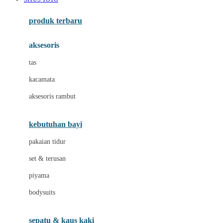
Azetabio
produk terbaru
B
aksesoris
Baabaasheepz
tas
Babiators
kacamata
Baby Dove
aksesoris rambut
Baby Jogger
Baby Rovega
kebutuhan bayi
Babybee
pakaian tidur
Banana Boat
set & terusan
Banz
piyama
Barbie
bodysuits
Beaba
Beauty Barn
sepatu & kaus kaki