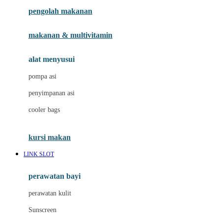
pengolah makanan
Joolz
Jujube
makanan & multivitamin
K
alat menyusui
Kiddycuts
pompa asi
Kumon
penyimpanan asi
L
cooler bags
Leapfrog
kursi makan
Leclerc
LINK SLOT
Lee Vierra
Lillebaby
perawatan bayi
Little Bird Told Me
perawatan kulit
Little Miss Janis
Sunscreen