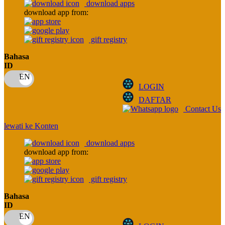
download apps
download app from:
Oh Ma Grain
Okiedog
gift registry
P
Bahasa
ID
Peachy
LOGIN
Phil & Ted's
DAFTAR
Philips Avent
Contact Us
Pigeon
lewati ke Konten
Playgro
download apps
download app from:
Poled Global
Ponycycle
gift registry
Puma
Bahasa
ID
Pureats