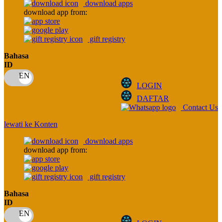
download apps
download app from:
Oh Ma Grain
Okiedog
gift registry
P
Bahasa
ID
Peachy
LOGIN
Phil & Ted's
DAFTAR
Philips Avent
Contact Us
Pigeon
lewati ke Konten
Playgro
download apps
download app from:
Poled Global
Ponycycle
gift registry
Puma
Bahasa
ID
Pureats