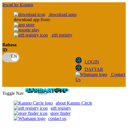
lewati ke Konten
download apps
download app from:
gift registry
Bahasa
ID
LOGIN
DAFTAR
Contact
Us
Toggle Nav
about Kanmo Circle
gift registry
store finder
contact us