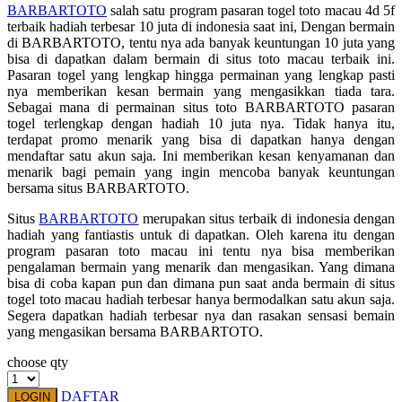
Twistshake
BARBARTOTO
salah satu program pasaran togel toto macau 4d 5f
terbaik hadiah terbesar 10 juta di indonesia saat ini, Dengan bermain
TY Toys
di BARBARTOTO, tentu nya ada banyak keuntungan 10 juta yang
bisa di dapatkan dalam bermain di situs toto macau terbaik ini.
Pasaran togel yang lengkap hingga permainan yang lengkap pasti
U
nya memberikan kesan bermain yang mengasikkan tiada tara.
Sebagai mana di permainan situs toto BARBARTOTO pasaran
togel terlengkap dengan hadiah 10 juta nya. Tidak hanya itu,
terdapat promo menarik yang bisa di dapatkan hanya dengan
V
mendaftar satu akun saja. Ini memberikan kesan kenyamanan dan
menarik bagi pemain yang ingin mencoba banyak keuntungan
Veja
bersama situs BARBARTOTO.
Vitaflow
Situs
BARBARTOTO
merupakan situs terbaik di indonesia dengan
hadiah yang fantiastis untuk di dapatkan. Oleh karena itu dengan
Vtech
program pasaran toto macau ini tentu nya bisa memberikan
pengalaman bermain yang menarik dan mengasikan. Yang dimana
W
bisa di coba kapan pun dan dimana pun saat anda bermain di situs
togel toto macau hadiah terbesar hanya bermodalkan satu akun saja.
Waterland
Segera dapatkan hadiah terbesar nya dan rasakan sensasi bemain
yang mengasikan bersama BARBARTOTO.
Wellness
choose qty
X
DAFTAR
LOGIN